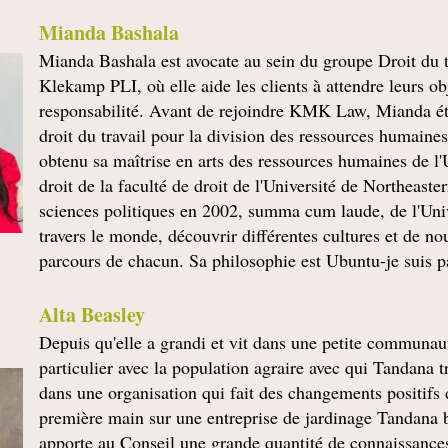
Mianda Bashala
Mianda Bashala est avocate au sein du groupe Droit du t
Klekamp PLI, où elle aide les clients à attendre leurs o
responsabilité. Avant de rejoindre KMK Law, Mianda étai
droit du travail pour la division des ressources humai
obtenu sa maîtrise en arts des ressources humaines de l'
droit de la faculté de droit de l'Université de Northeas
sciences politiques en 2002, summa cum laude, de l'Uni
travers le monde, découvrir différentes cultures et de nou
parcours de chacun. Sa philosophie est Ubuntu-je suis
Alta Beasley
Depuis qu'elle a grandi et vit dans une petite communaut
particulier avec la population agraire avec qui Tandana tra
dans une organisation qui fait des changements positifs d
première main sur une entreprise de jardinage Tandana bé
apporte au Conseil une grande quantité de connaissances