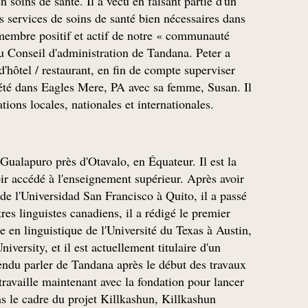
n soins de santé. Il a vécu en faisant partie d'un
 services de soins de santé bien nécessaires dans
 membre positif et actif de notre « communauté
 du Conseil d'administration de Tandana. Peter a
d'hôtel / restaurant, en fin de compte superviser
riété dans Eagles Mere, PA avec sa femme, Susan. Il
ions locales, nationales et internationales.
ualapuro près d'Otavalo, en Équateur. Il est la
 accédé à l'enseignement supérieur. Après avoir
 de l'Universidad San Francisco à Quito, il a passé
es linguistes canadiens, il a rédigé le premier
e en linguistique de l'Université du Texas à Austin,
iversity, et il est actuellement titulaire d'un
ntendu parler de Tandana après le début des travaux
ravaille maintenant avec la fondation pour lancer
s le cadre du projet Killkashun, Killkashun