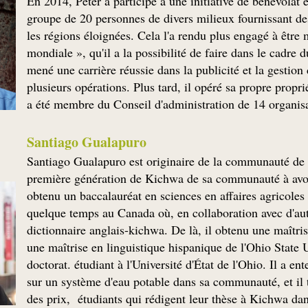
En 2014, Peter a participé à une initiative de bénévolat e
groupe de 20 personnes de divers milieux fournissant des
les régions éloignées. Cela l'a rendu plus engagé à être
mondiale », qu'il a la possibilité de faire dans le cadre
mené une carrière réussie dans la publicité et la gestion 
plusieurs opérations. Plus tard, il opéré sa propre prop
a été membre du Conseil d'administration de 14 organisat
Santiago Gualapuro
Santiago Gualapuro est originaire de la communauté de G
première génération de Kichwa de sa communauté à avoir
obtenu un baccalauréat en sciences en affaires agricoles
quelque temps au Canada où, en collaboration avec d'autr
dictionnaire anglais-kichwa. De là, il obtenu une maîtris
une maîtrise en linguistique hispanique de l'Ohio State Un
doctorat. étudiant à l'Université d'État de l'Ohio. Il a e
sur un système d'eau potable dans sa communauté, et il t
des prix, étudiants qui rédigent leur thèse à Kichwa dan