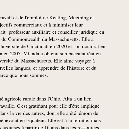
ravail et de l'emploi de Keating, Muething et
bjectifs commerciaux et à minimiser leur
t professeur auxiliaire et conseiller juridique en
nes du Commonwealth du Massachusetts. Elle a
Université de Cincinnati en 2020 et son doctorat en
tern en 2005. Mianda a obtenu son baccalauréat en
versité du Massachusetts. Elle aime voyager à
velles langues, et apprendre de l'histoire et du
 parce que nous sommes.
é agricole rurale dans l'Ohio, Alta a un lien
vaille. C'est gratifiant pour elle d'être impliqué
ans la vie des autres, dont elle a été témoin de
névolat en Équateur. Elle est à la retraite, mais
 acquises à partir de 16 ans dans les ressources