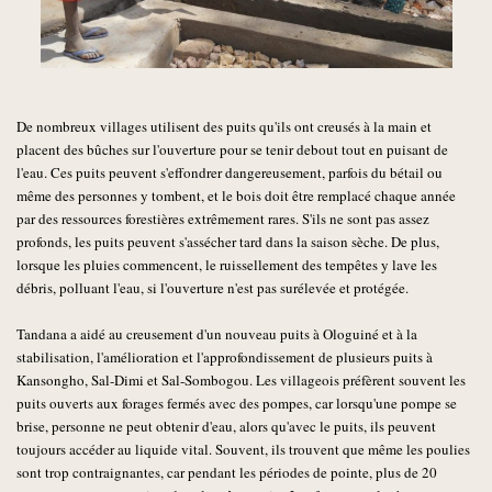
De nombreux villages utilisent des puits qu'ils ont creusés à la main et
placent des bûches sur l'ouverture pour se tenir debout tout en puisant de
l'eau. Ces puits peuvent s'effondrer dangereusement, parfois du bétail ou
même des personnes y tombent, et le bois doit être remplacé chaque année
par des ressources forestières extrêmement rares. S'ils ne sont pas assez
profonds, les puits peuvent s'assécher tard dans la saison sèche. De plus,
lorsque les pluies commencent, le ruissellement des tempêtes y lave les
débris, polluant l'eau, si l'ouverture n'est pas surélevée et protégée.
Tandana a aidé au creusement d'un nouveau puits à Ologuiné et à la
stabilisation, l'amélioration et l'approfondissement de plusieurs puits à
Kansongho, Sal-Dimi et Sal-Sombogou. Les villageois préfèrent souvent les
puits ouverts aux forages fermés avec des pompes, car lorsqu'une pompe se
brise, personne ne peut obtenir d'eau, alors qu'avec le puits, ils peuvent
toujours accéder au liquide vital. Souvent, ils trouvent que même les poulies
sont trop contraignantes, car pendant les périodes de pointe, plus de 20